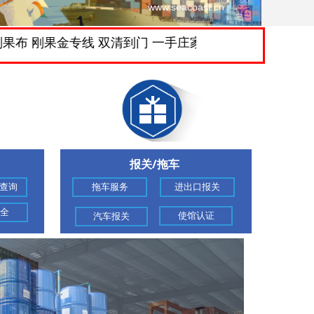
www.seacoast.cn
金专线 双清到门 一手庄家 时效稳定 实力清关 特色仓储
报关/拖车
查询
拖车服务
进出口报关
全
使馆认证
汽车报关