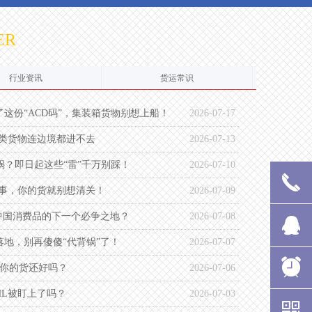
ER
行业资讯
货运常识
了这份“ACD码”，集装箱货物别想上船！
2026-07-17
，这类货物连边境都进不去
2026-07-13
锅？即日起这些“雷”千万别踩！
2026-07-10
끅
끅
끅
끅
끅
件事，你的货就别想清关！
2026-07-09
中国消费品的下一个必争之地？
2026-07-08
뀩
뀩
뀩
뀩
뀩
落地，别再傻傻“代背锅”了！
2026-07-07
뀥
뀥
뀥
뀥
뀥
，你的货还好吗？
2026-07-06
HL被盯上了吗？
2026-07-03
낃
낃
낃
낃
낃