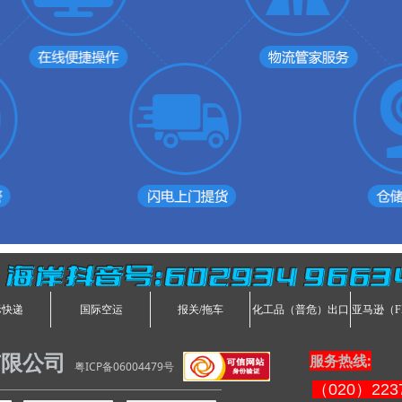
海岸抖音号：602934 9663
际快递
国际空运
报关/拖车
化工品（普危）出口
亚马逊（F
服务热线:
有限公司
粤ICP备06004479号
（020）2237