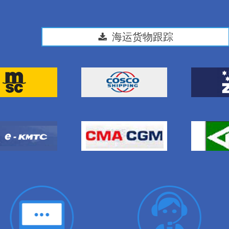
끂
海运货物跟踪