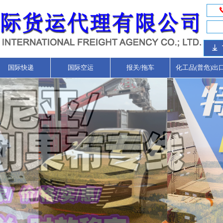
ꄈ
国际快递
国际空运
报关/拖车
化工品(普危)出