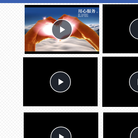
Play
Video
Play
Video
Play