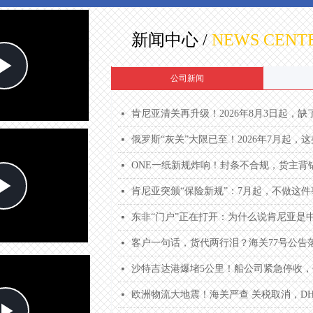
新闻中心 /
NEWS
CENT
Play
公司新闻
Video
肯尼亚清关再升级！2026年8月3日起，缺
넷
俄罗斯“灰关”大限已至！2026年7月起
넷
ONE一纸新规炸响！封条不合规，货主背
넷
Play
肯尼亚突颁“保险新规”：7月起，不做这
넷
东非“门户”正在打开：为什么说肯尼亚是
넷
Video
客户一句话，货代两行泪？海关77号公告
넷
沙特吉达港爆堵5公里！船公司紧急停收
넷
欧洲物流大地震！海关严查 关税取消，D
넷
Play