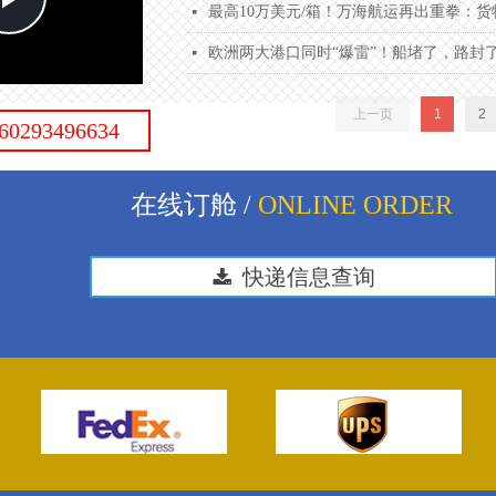
最高10万美元/箱！万海航运再出重拳：
넷
欧洲两大港口同时“爆雷”！船堵了，路封
넷
Video
上一页
1
2
3496634
在线订舱 /
ONLINE ORDER
끂
快递信息查询