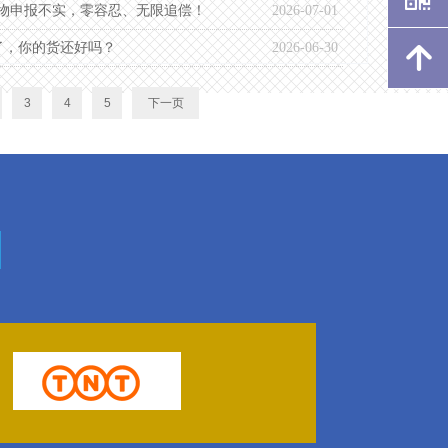
货物申报不实，零容忍、无限追偿！
2026-07-01
了，你的货还好吗？
2026-06-30
녕
녕
녕
녕
녕
3
4
5
下一页