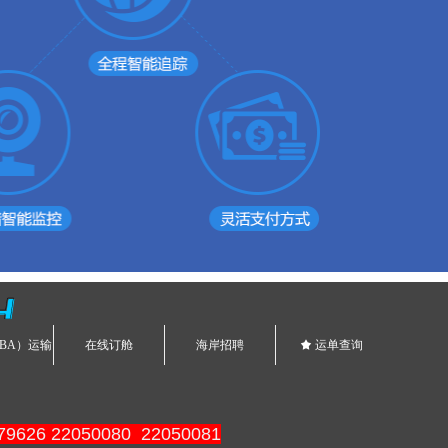
4
BA）运输
在线订舱
海岸招聘
끄
运单查询
9626 22050080 22050081