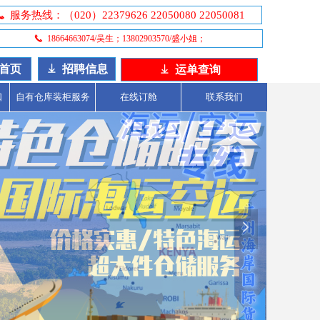
끅
服务热线：（020）22379626 22050080 22050081
끅
18664663074/吴生；13802903570/盛小姐；
首页
ꄈ
招聘信息
ꄈ
运单查询
口
自有仓库装柜服务
在线订舱
联系我们
넲