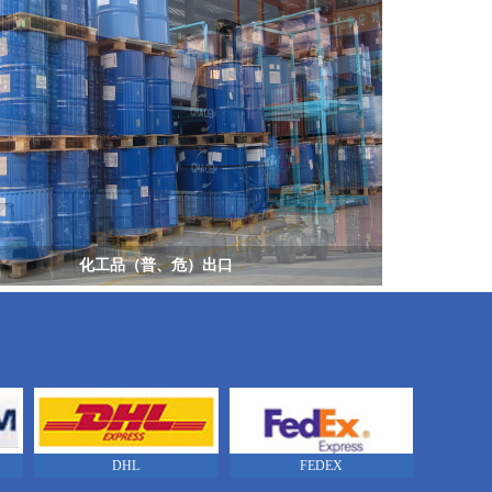
化工品（普、危）出口
DHL
FEDEX
ups