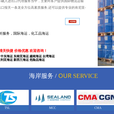
务融入进出口代理服务当中，主要向客户提供国际物流运输
口报关一条龙全方位高素质服务;还可以提供专业的肯尼亚-
，国际海运，化工品海运
柜服务，国际海运，化工品海运
 清关快捷 价格优惠 欢迎咨询！
 中东海运 东南亚海运 越南海运 台湾海运
大利亚海运 新西兰海运 危险品海运
报关及拖车
刚果金专线
国际海运
国际快递
国际空运
OUR
海岸服务 /
SERVICE
MCC
CMA