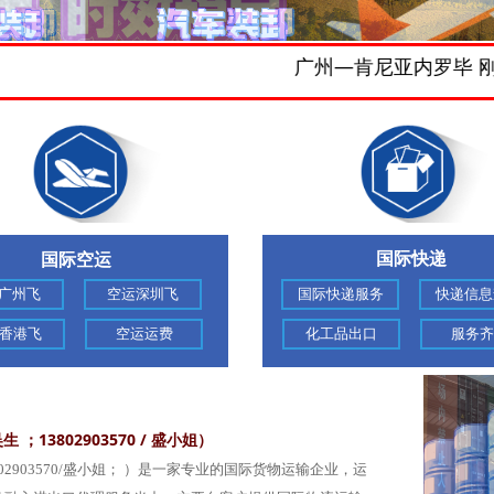
广州—肯尼亚内罗毕 刚果布 刚果
国际快递
国际空运
广州飞
空运深圳飞
国际快递服务
快递信息
香港飞
空运运费
化工品出口
服务齐
/吴生 ；13802903570 / 盛小姐）
802903570/盛小姐； ）是一家专业的国际货物运输企业，运