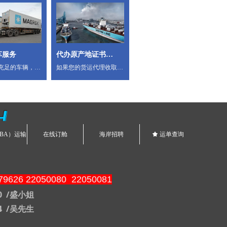
车服务
代办原产地证书
充足的车辆，包
如果您的货运代理收取的
COFMFA
车、柜车、吨
报关费用偏高，如果您的
拼车，平板车、
出口货物经常因为报关延
车辆，可满足您
误船期，如果您的货物出
各种物流需
口通关不顺畅，请您立刻
4
线：
打电话给海岸国际，我们
3570/盛小姐；
将竭尽全力为您提供准确
BA）运输
在线订舱
海岸招聘
끄
运单查询
3074/吴生
快捷的通关服务。热线：
13802903570/盛小姐；
18664663074/吴生
9626 22050080 22050081
70 /盛小姐
74 /吴先生