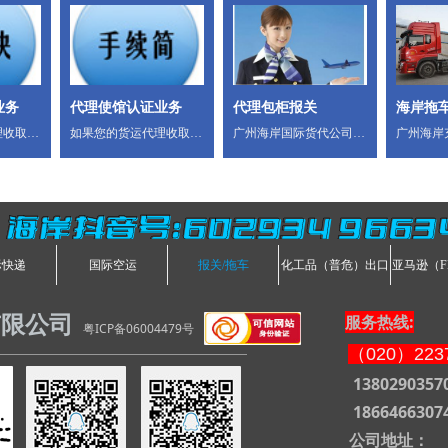
业务
代理使馆认证业务
代理包柜报关
海岸拖
理收取的
如果您的货运代理收取的
广州海岸国际货代公司强
广州海岸
如果您的
报关费用偏高，如果您的
势提供广州黄埔包柜报关
括各种拖
为报关延
出口货物经常因为报关延
_广州包柜出口报关_深圳
车、散货
的货物出
误船期，如果您的货物出
包柜报关_深圳出口包柜
特种运输
请您立刻
口通关不顺畅，请您立刻
报关_文锦渡出口包柜报
淡旺季的
海岸抖音号：602934 9663
际，我们
打电话给海岸国际，我们
关_皇岗出口包柜报关_盐
求。！热
提供准确
将竭尽全力为您提供准确
田出口包柜报关_蛇口出
1380290
际快递
国际空运
报关/拖车
化工品（普危）出口
亚马逊（F
。热线：
快捷的通关服务。热线：
口包柜报关_赤湾出口包
1866466
盛小姐；
13802903570/盛小姐；
柜报关_大鹏湾出口包柜
18664663074/吴生
报关_前海湾出口包柜报
服务热线:
有限公司
粤ICP备06004479号
关服务!专业_专一_专注!
（020）2237
值得信赖！热线：
13802903570/盛小姐；
138029035
18664663074/吴生
186646630
公司地址：