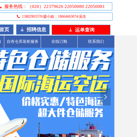
끅
服务热线：（020）22379626 22050080 22050081
끅
13802903570/盛小姐；18664663074/吴生
首页
ꄈ
招聘信息
ꄈ
运单查询
口
自有仓库装柜服务
在线订舱
联系我们
넲