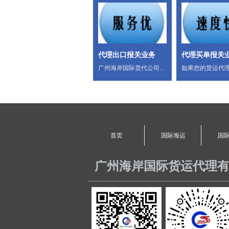
代理出口报关业务
代理买单报关
广州海岸国际货代公司
如果您的货运代
提供最好的报关速度，清
报关费用偏高，
关实效；无论出口进口的
出口货物经常因
报关报检一天内搞定。24
误船期，如果您
小时咨询电话服务热
口通关不顺畅，
线:020-87374083 020-
打电话给海岸国
87393766 13802903570 盛
将竭尽全力为您
首页
国际海运
国
小姐
快捷的通关服务
13802903570/
18664663074/吴生
广州海岸国际货运代理