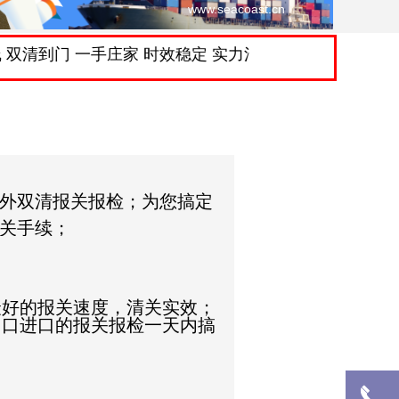
www.seacoast.cn
到门 一手庄家 时效稳定 实力清关 特色仓储服务 国际货
外双清报关报检；为您搞定
关手续；
最好的报关速度，清关实效；
出口进口的报关报检一天内搞
끅
끅
끅
끅
끅