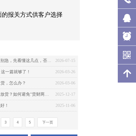
面的报关方式供客户选择
뀩
뀩
뀩
뀩
뀩
뀥
뀥
뀥
뀥
뀥
낃
낃
낃
낃
낃
客户甩来一张“水单”就催你放货？别急，先看懂这几点，否则血本无归！
2026-07-15
녕
녕
녕
녕
녕
，这一篇就够了！
2026-03-26
放货，怎么办？
2026-03-06
警惕国际贸易“陷阱”：什么是无单放货？如何避免“货财两空”？
2025-12-17
收好！
2025-11-06
3
4
5
下一页