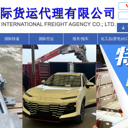
ꄈ
国际快递
国际空运
报关/拖车
化工品(普危)出