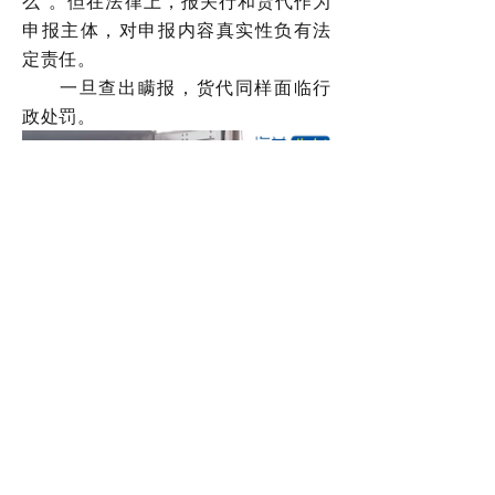
么”。但在法律上，报关行和货代作为
申报主体，对申报内容真实性负有法
定责任。
一旦查出瞒报，货代同样面临行
政处罚。
💡 写给货主和货代：别赌，赌不
起
这批连续曝光的案件，表面是几
起孤立事件，背后其实是海关整体监
管尺度在收紧。
对货主：如实申报是底线，不要
为了一点利润把整批货甚至整个公司