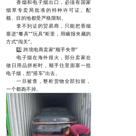
香烟和电子烟出口，必须有国家
烟草专卖局批准的特种许可证。配
额、目的地都受严格限制。
拿不到证的贸易商，只能把香烟
塞进“餐具”“玩具”柜里，用瞒报夹藏的
方式“闯关”。
2️⃣ 跨境电商卖家“顺手夹带”
电子烟在海外很火，部分卖家在
做日用品拼柜时，顺手往里面塞一批
电子烟，想“搭车”出去。
一旦被查，整柜货物全部扣留，
一个都跑不掉。