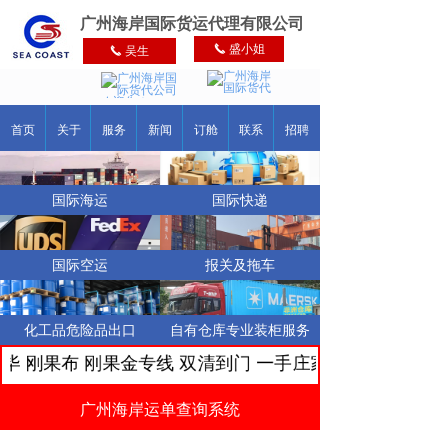
广州海岸国际货运代理有限公司
盛小姐
吴生
끅
끅
首页
关于
服务
新闻
订舱
联系
招聘
国际海运
国际快递
国际空运
报关及拖车
化工品危险品出口
自有仓库专业装柜服务
刚果布 刚果金专线 双清到门 一手庄家 时效稳定 实力清
广州海岸运单查询系统