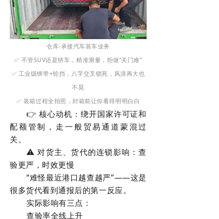
仓库-承接汽车装车业务
✅ 不管SUV还是轿车，精准测量，拒做“关门难”
✅ 工业级绑带+轮挡，八字交叉锁死，风浪再大也
不晃
✅ 装箱过程全拍照，封箱前让你看得明明白白
👉 核心动机：绕开国家许可证和
配额管制，走一般贸易通道蒙混过
关。
⚠️ 对货主、货代的连锁影响：查
验更严，时效更慢
“难怪最近港口越查越严”——这是
很多货代看到通报后的第一反应。
实际影响有三点：
查验率全线上升