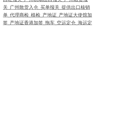
关_广州散货入仓_买单报关_提供出口核销
单_代理商检_植检_产地证_产地证大使馆加
签_产地证香港加签_拖车_空运定仓_海运定
仓等一条龙服务!
热线：13802903570/盛小姐；18664663074/吴
生
左右滑动查看完整表格
代办国外双清报关报检；为您搞定一切
提供最好的报关速度，清关实效；无论